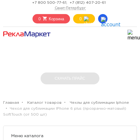
+7 800 500-77-61;
+7 (812) 407-20-61
Санкт-Петербург
0
Корзина
0
ЧЕХОЛ ДЛЯ СУБЛИМАЦИИ IPHONE 6 PLUS
(ПРОЗРАЧНО-МАТОВЫЙ) SOFTTOUCH (ОТ
500 ШТ)
СКАЧАТЬ ПРАЙС
Главная
Каталог товаров
Чехлы для сублимации Iphone
Чехол для сублимации IPhone 6 plus (прозрачно-матовый)
SoftTouch (от 500 шт)
Меню каталога